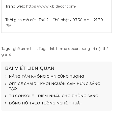
Trang web:
https://www.kibidecor.com/
Thời gian mở cửa: Thứ 2 – Chủ nhật / 07.30 AM – 21.30
PM
Tags :
ghế armchair
,
Tags : kibihome decor
,
trang trí nội thất
giá rẻ
BÀI VIẾT LIÊN QUAN
NÂNG TẦM KHÔNG GIAN CÙNG TƯỢNG
OFFICE CHAIR – KHỞI NGUỒN CẢM HỨNG SÁNG
TẠO
TỦ CONSOLE - ĐIỂM NHẤN CHO PHÒNG SANG
ĐỒNG HỒ TREO TƯỜNG NGHỆ THUẬT