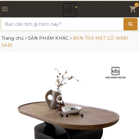
0
Trang chủ
SẢN PHẨM KHÁC
BÀN TRÀ MẶT GỖ WABI
SABI