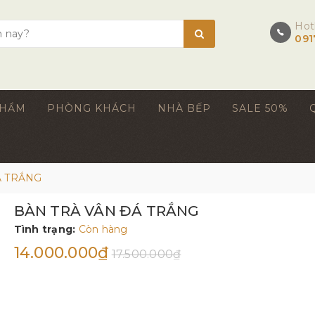
Hot
091
PHẨM
PHÒNG KHÁCH
NHÀ BẾP
SALE 50%
Á TRẮNG
BÀN TRÀ VÂN ĐÁ TRẮNG
Tình trạng:
Còn hàng
14.000.000₫
17.500.000₫