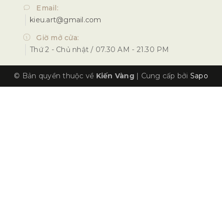
Email:
kieu.art@gmail.com
Giờ mở cửa:
Thứ 2 - Chủ nhật / 07.30 AM - 21.30 PM
© Bản quyền thuộc về
Kiến Vàng
|
Cung cấp bởi
Sapo