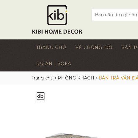
TRANG CHỦ
VỀ CHÚNG TÔI
SẢN 
DỰ ÁN | SOFA
Trang chủ
PHÒNG KHÁCH
BÀN TRÀ VÂN Đ