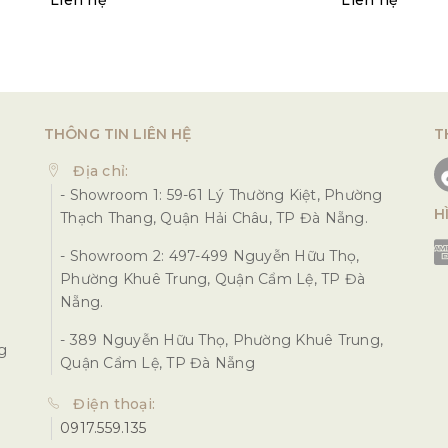
Liên hệ
Liên hệ
THÔNG TIN LIÊN HỆ
T
Địa chỉ:
- Showroom 1: 59-61 Lý Thường Kiệt, Phường
H
Thạch Thang, Quận Hải Châu, TP Đà Nẵng.
- Showroom 2: 497-499 Nguyễn Hữu Thọ,
Phường Khuê Trung, Quận Cẩm Lệ, TP Đà
Nẵng.
- 389 Nguyễn Hữu Thọ, Phường Khuê Trung,
ng
Quận Cẩm Lệ, TP Đà Nẵng
Điện thoại:
0917.559.135