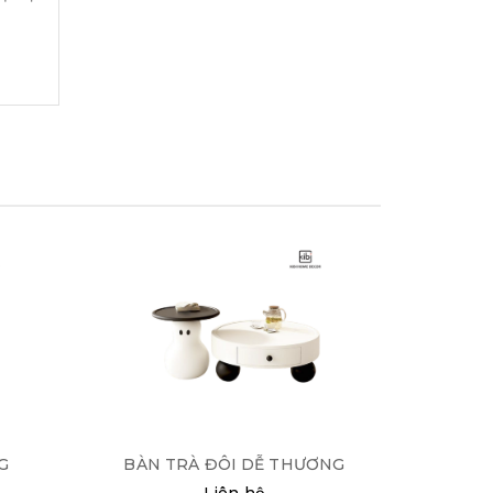
G
BÀN TRÀ ĐÔI DỄ THƯƠNG
BÀN