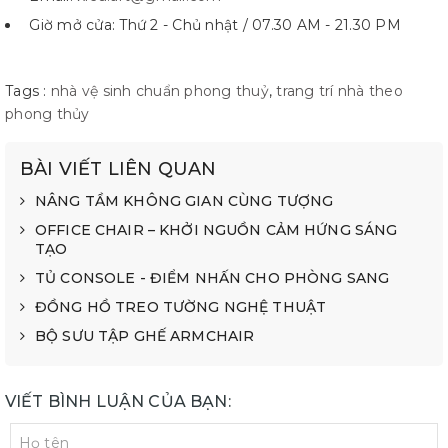
Giờ mở cửa: Thứ 2 - Chủ nhật / 07.30 AM - 21.30 PM
Tags :
nhà vệ sinh chuẩn phong thuỷ
,
trang trí nhà theo
phong thủy
BÀI VIẾT LIÊN QUAN
NÂNG TẦM KHÔNG GIAN CÙNG TƯỢNG
OFFICE CHAIR – KHỞI NGUỒN CẢM HỨNG SÁNG
TẠO
TỦ CONSOLE - ĐIỂM NHẤN CHO PHÒNG SANG
ĐỒNG HỒ TREO TƯỜNG NGHỆ THUẬT
BỘ SƯU TẬP GHẾ ARMCHAIR
VIẾT BÌNH LUẬN CỦA BẠN: