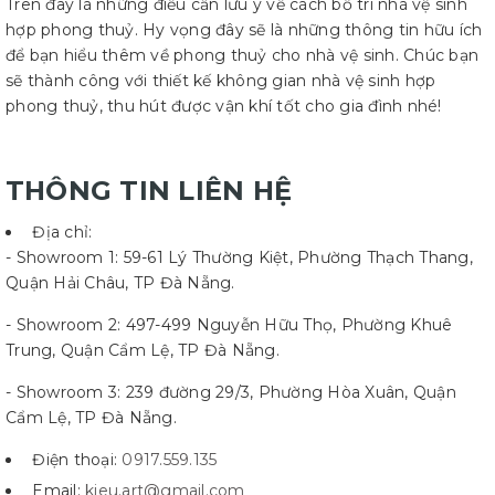
Trên đây là những điều cần lưu ý về cách bố trí nhà vệ sinh
hợp phong thuỷ. Hy vọng đây sẽ là những thông tin hữu ích
để bạn hiểu thêm về phong thuỷ cho nhà vệ sinh. Chúc bạn
sẽ thành công với thiết kế không gian nhà vệ sinh hợp
phong thuỷ, thu hút được vận khí tốt cho gia đình nhé!
THÔNG TIN LIÊN HỆ
Địa chỉ:
- Showroom 1: 59-61 Lý Thường Kiệt, Phường Thạch Thang,
Quận Hải Châu, TP Đà Nẵng.
- Showroom 2: 497-499 Nguyễn Hữu Thọ, Phường Khuê
Trung, Quận Cẩm Lệ, TP Đà Nẵng.
- Showroom 3: 239 đường 29/3, Phường Hòa Xuân, Quận
Cẩm Lệ, TP Đà Nẵng.
Điện thoại:
0917.559.135
Email:
kieu.art@gmail.com