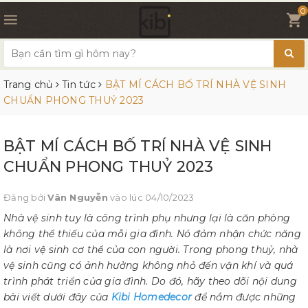
0
Trang chủ
Tin tức
BẬT MÍ CÁCH BỐ TRÍ NHÀ VỆ SINH
CHUẨN PHONG THUỶ 2023
BẬT MÍ CÁCH BỐ TRÍ NHÀ VỆ SINH
CHUẨN PHONG THUỶ 2023
Đăng bởi
Vân Nguyễn
vào lúc 04/10/2023
Nhà vệ sinh tuy là công trình phụ nhưng lại là căn phòng
không thể thiếu của mỗi gia đình. Nó đảm nhận chức năng
là nơi vệ sinh cơ thể của con người. Trong phong thuỷ, nhà
vệ sinh cũng có ảnh hưởng không nhỏ đến vận khí và quá
trình phát triển của gia đình. Do đó, hãy theo dõi nội dung
bài viết dưới đây của
Kibi Homedecor
để nắm được những