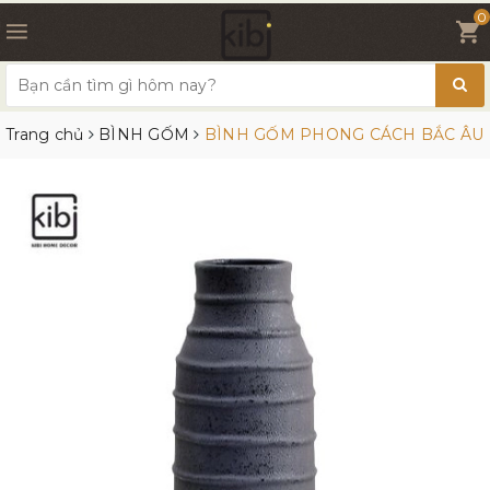
0
Trang chủ
BÌNH GỐM
BÌNH GỐM PHONG CÁCH BẮC ÂU