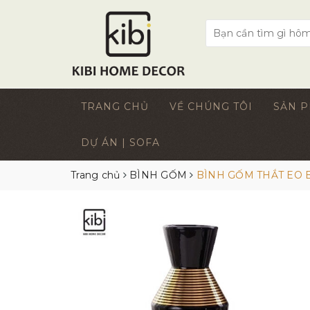
TRANG CHỦ
VỀ CHÚNG TÔI
SẢN 
DỰ ÁN | SOFA
Trang chủ
BÌNH GỐM
BÌNH GỐM THẮT EO 