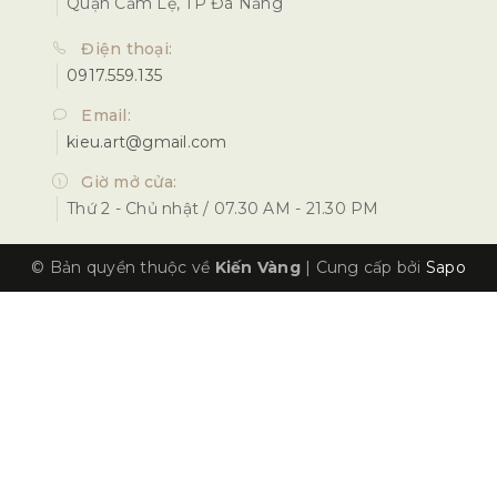
Quận Cẩm Lệ, TP Đà Nẵng
Điện thoại:
0917.559.135
Email:
kieu.art@gmail.com
Giờ mở cửa:
Thứ 2 - Chủ nhật / 07.30 AM - 21.30 PM
© Bản quyền thuộc về
Kiến Vàng
|
Cung cấp bởi
Sapo