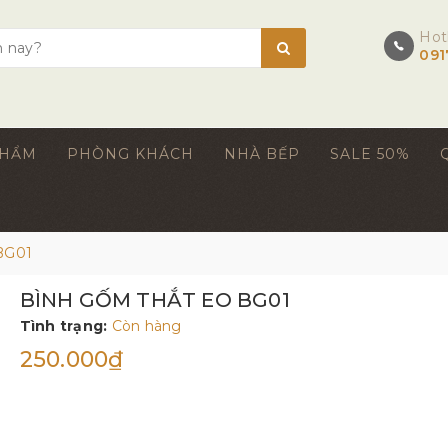
Hot
091
PHẨM
PHÒNG KHÁCH
NHÀ BẾP
SALE 50%
BG01
BÌNH GỐM THẮT EO BG01
Tình trạng:
Còn hàng
250.000₫