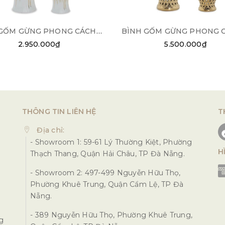
BÌNH GỐM GỪNG PHONG CÁCH CHÂU ÂU BG01
2.950.000₫
5.500.000₫
THÔNG TIN LIÊN HỆ
T
Địa chỉ:
- Showroom 1: 59-61 Lý Thường Kiệt, Phường
H
Thạch Thang, Quận Hải Châu, TP Đà Nẵng.
- Showroom 2: 497-499 Nguyễn Hữu Thọ,
Phường Khuê Trung, Quận Cẩm Lệ, TP Đà
Nẵng.
- 389 Nguyễn Hữu Thọ, Phường Khuê Trung,
ng