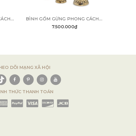
BÌNH GỐM GỪNG PHONG CÁCH CHÂU ÂU BG03
BÌNH GỐM GỪNG PHONG CÁCH CHÂU ÂU BG04
7.500.000₫
HEO DÕI MẠNG XÃ HỘI
ÌNH THỨC THANH TOÁN