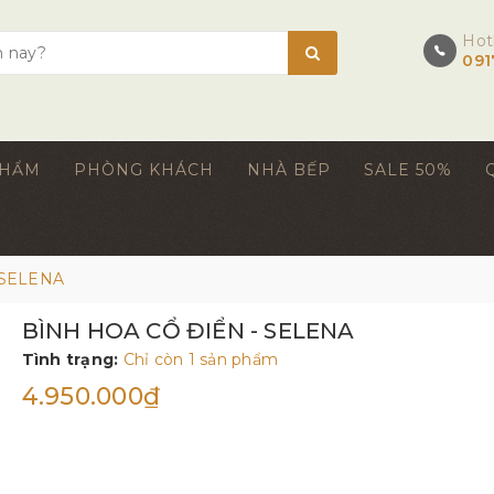
Hot
091
PHẨM
PHÒNG KHÁCH
NHÀ BẾP
SALE 50%
 SELENA
BÌNH HOA CỔ ĐIỂN - SELENA
Tình trạng:
Chỉ còn 1 sản phẩm
4.950.000₫