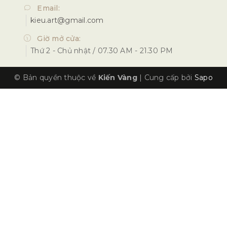
Email:
kieu.art@gmail.com
Giờ mở cửa:
Thứ 2 - Chủ nhật / 07.30 AM - 21.30 PM
© Bản quyền thuộc về
Kiến Vàng
|
Cung cấp bởi
Sapo