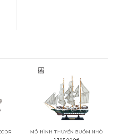
ECOR
MÔ HÌNH THUYỀN BUỒM NHỎ
ĐÈN