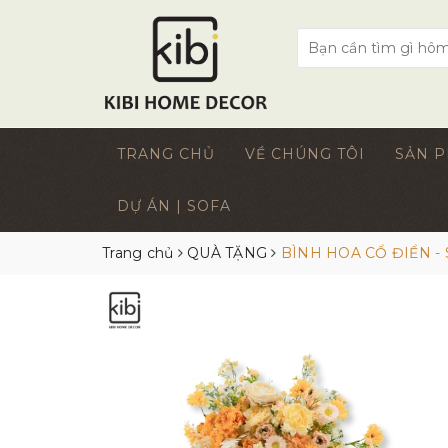
TRANG CHỦ
VỀ CHÚNG TÔI
SẢN 
DỰ ÁN | SOFA
Trang chủ
QUÀ TẶNG
BÌNH HOA CỔ ĐIỂN -