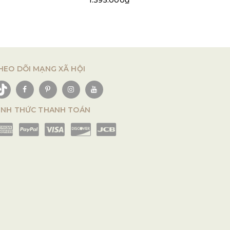
1.395.000₫
HEO DÕI MẠNG XÃ HỘI
ÌNH THỨC THANH TOÁN