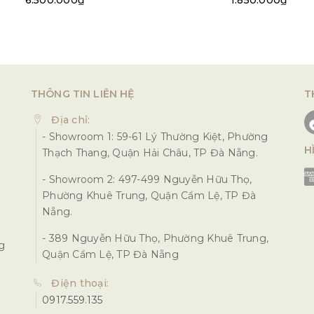
6.500.000₫
1.850.000₫
THÔNG TIN LIÊN HỆ
T
Địa chỉ:
- Showroom 1: 59-61 Lý Thường Kiệt, Phường
H
Thạch Thang, Quận Hải Châu, TP Đà Nẵng.
- Showroom 2: 497-499 Nguyễn Hữu Thọ,
Phường Khuê Trung, Quận Cẩm Lệ, TP Đà
Nẵng.
- 389 Nguyễn Hữu Thọ, Phường Khuê Trung,
ng
Quận Cẩm Lệ, TP Đà Nẵng
Điện thoại:
0917.559.135