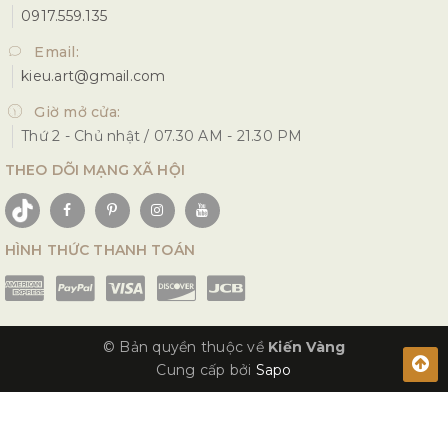
0917.559.135
Email:
kieu.art@gmail.com
Giờ mở cửa:
Thứ 2 - Chủ nhật / 07.30 AM - 21.30 PM
THEO DÕI MẠNG XÃ HỘI
HÌNH THỨC THANH TOÁN
© Bản quyền thuộc về
Kiến Vàng
Cung cấp bởi
Sapo