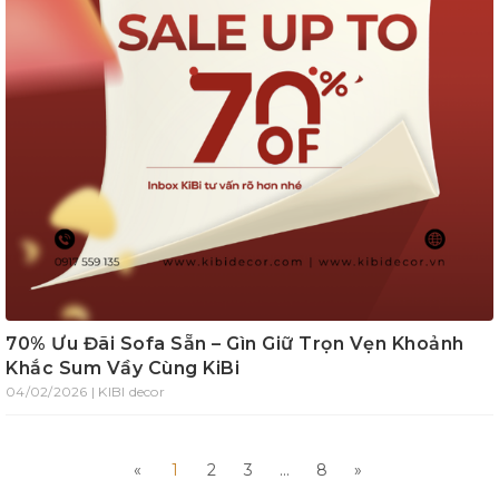
70% Ưu Đãi Sofa Sẵn – Gìn Giữ Trọn Vẹn Khoảnh
Khắc Sum Vầy Cùng KiBi
04/02/2026 | KIBI decor
«
1
2
3
...
8
»