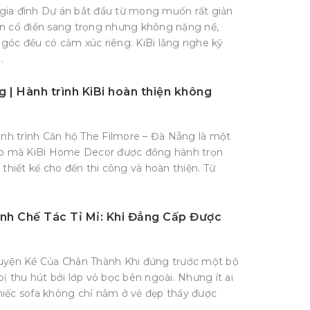
gia đình Dự án bắt đầu từ mong muốn rất giản
ân cổ điển sang trọng nhưng không nặng nề,
góc đều có cảm xúc riêng. KiBi lắng nghe kỹ
.
 | Hành trình KiBi hoàn thiện không
hành trình Căn hộ The Filmore – Đà Nẵng là một
heo mà KiBi Home Decor được đồng hành trọn
 thiết kế cho đến thi công và hoàn thiện. Từ
ình Chế Tác Tỉ Mỉ: Khi Đẳng Cấp Được
huyện Kể Của Chân Thành Khi đứng trước một bộ
ị thu hút bởi lớp vỏ bọc bên ngoài. Nhưng ít ai
 chiếc sofa không chỉ nằm ở vẻ đẹp thấy được