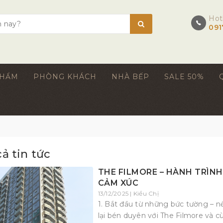
Hot
091
PHẨM
PHÒNG KHÁCH
NHÀ BẾP
SALE 50%
cả tin tức
THE FILMORE – HÀNH TRÌNH 
CẢM XÚC
13/12/2025 | Kiều Chị
1. Bắt đầu từ những bức tường – n
lại bén duyên với The Filmore và 