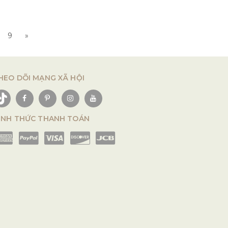
9
»
HEO DÕI MẠNG XÃ HỘI
ÌNH THỨC THANH TOÁN