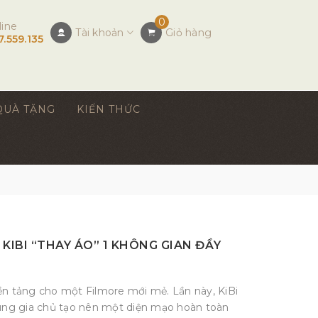
0
line
Tài khoản
Giỏ hàng
7.559.135
QUÀ TẶNG
KIẾN THỨC
KIBI “THAY ÁO” 1 KHÔNG GIAN ĐẦY
ền tảng cho một Filmore mới mẻ. Lần này, KiBi
cùng gia chủ tạo nên một diện mạo hoàn toàn