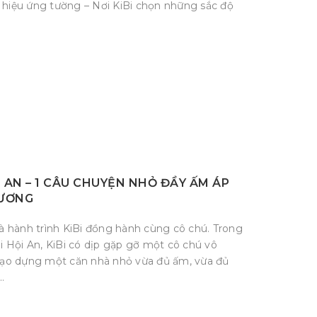
 hiệu ứng tường – Nơi KiBi chọn những sắc độ
I AN – 1 CÂU CHUYỆN NHỎ ĐẦY ẤM ÁP
HƯƠNG
và hành trình KiBi đồng hành cùng cô chú. Trong
ại Hội An, KiBi có dịp gặp gỡ một cô chú vô
ạo dựng một căn nhà nhỏ vừa đủ ấm, vừa đủ
.