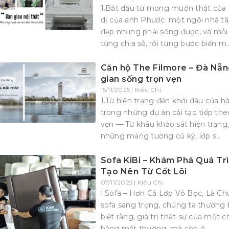
1.Bắt đầu từ mong muốn thật của 
dị của anh Phước: một ngôi nhà t
đẹp nhưng phải sống được, và mỗi 
từng chia sẻ, rồi từng bước biến m..
Căn hộ The Filmore – Đà Nẵng
gian sống trọn vẹn
15/11/2025 | Kiều Chị
1.Từ hiện trạng đến khởi đầu của 
trong những dự án cải tạo tiếp t
vẹn — Từ khâu khảo sát hiện trạng,
những mảng tường cũ kỹ, lớp s...
Sofa KiBi – Khám Phá Quá Tr
Tạo Nên Từ Cốt Lõi
07/11/2025 | Kiều Chị
I.Sofa – Hơn Cả Lớp Vỏ Bọc, Là C
sofa sang trọng, chúng ta thường b
biết rằng, giá trị thật sự của một
bằng mắt thường, mà còn ở...