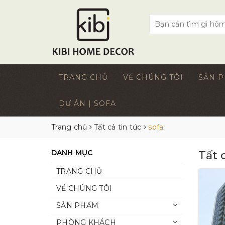
TRANG CHỦ
VỀ CHÚNG TÔI
SẢN 
DỰ ÁN | SOFA
Trang chủ
Tất cả tin tức
sofa
DANH MỤC
Tất 
TRANG CHỦ
VỀ CHÚNG TÔI
SẢN PHẨM
PHÒNG KHÁCH