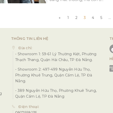
«
1
2
3
4
5
...
THÔNG TIN LIÊN HỆ
T
Địa chỉ:
- Showroom 1: 59-61 Lý Thường Kiệt, Phường
H
Thạch Thang, Quận Hải Châu, TP Đà Nẵng.
- Showroom 2: 497-499 Nguyễn Hữu Thọ,
Phường Khuê Trung, Quận Cẩm Lệ, TP Đà
Nẵng.
- 389 Nguyễn Hữu Thọ, Phường Khuê Trung,
ng
Quận Cẩm Lệ, TP Đà Nẵng
Điện thoại:
0917.559.135