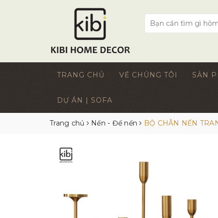
TRANG CHỦ
VỀ CHÚNG TÔI
SẢN 
DỰ ÁN | SOFA
Trang chủ
Nến - Đế nến
BỘ CHÂN NẾN TRA