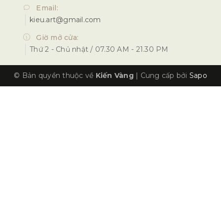
Email:
kieu.art@gmail.com
Giờ mở cửa:
Thứ 2 - Chủ nhật / 07.30 AM - 21.30 PM
© Bản quyền thuộc về
Kiến Vàng
|
Cung cấp bởi
Sapo