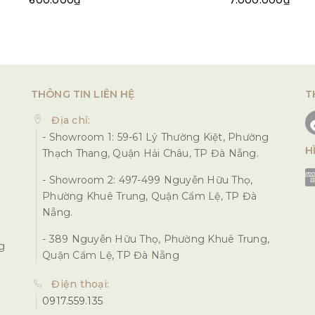
600.000₫
7.000.000₫
THÔNG TIN LIÊN HỆ
T
Địa chỉ:
- Showroom 1: 59-61 Lý Thường Kiệt, Phường
H
Thạch Thang, Quận Hải Châu, TP Đà Nẵng.
- Showroom 2: 497-499 Nguyễn Hữu Thọ,
Phường Khuê Trung, Quận Cẩm Lệ, TP Đà
Nẵng.
- 389 Nguyễn Hữu Thọ, Phường Khuê Trung,
ng
Quận Cẩm Lệ, TP Đà Nẵng
Điện thoại:
0917.559.135