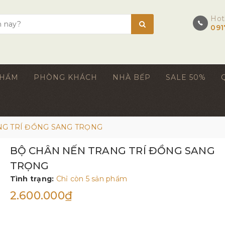
Hot
091
PHẨM
PHÒNG KHÁCH
NHÀ BẾP
SALE 50%
NG TRÍ ĐỒNG SANG TRỌNG
BỘ CHÂN NẾN TRANG TRÍ ĐỒNG SANG
TRỌNG
Tình trạng:
Chỉ còn 5 sản phẩm
2.600.000₫