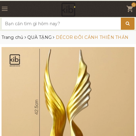
0
Trang chủ
QUÀ TẶNG
DÉCOR ĐÔI CÁNH THIÊN THẦN