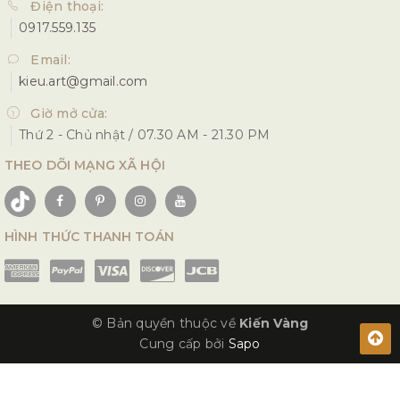
Điện thoại:
0917.559.135
Email:
kieu.art@gmail.com
Giờ mở cửa:
Thứ 2 - Chủ nhật / 07.30 AM - 21.30 PM
THEO DÕI MẠNG XÃ HỘI
HÌNH THỨC THANH TOÁN
© Bản quyền thuộc về
Kiến Vàng
Cung cấp bởi
Sapo