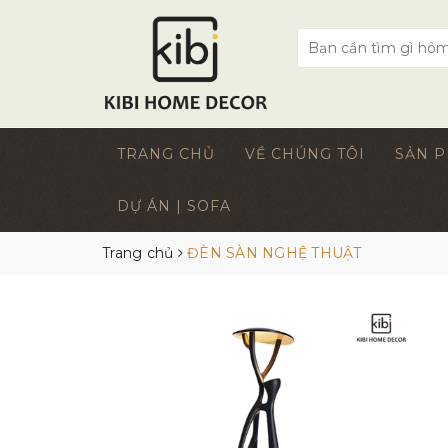
TRANG CHỦ
VỀ CHÚNG TÔI
SẢN 
DỰ ÁN | SOFA
Trang chủ
ĐÈN SÀN NGHỆ THUẬT