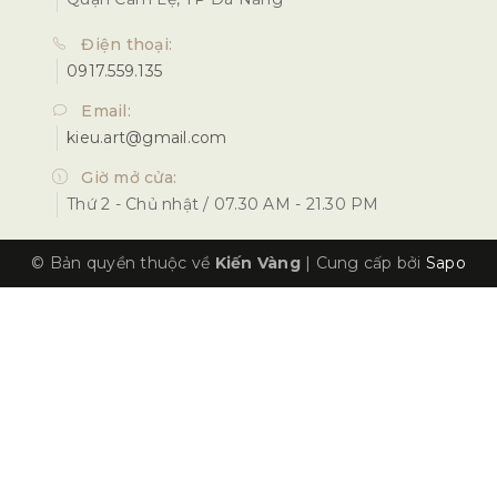
Điện thoại:
0917.559.135
Email:
kieu.art@gmail.com
Giờ mở cửa:
Thứ 2 - Chủ nhật / 07.30 AM - 21.30 PM
© Bản quyền thuộc về
Kiến Vàng
|
Cung cấp bởi
Sapo