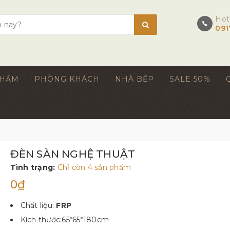
Hot
091
PHẨM
PHÒNG KHÁCH
NHÀ BẾP
SALE 50%
ĐÈN SÀN NGHỆ THUẬT
Tình trạng:
Chỉ còn 4 sản phẩm
0₫
Chất liệu:
FRP
Kích thước:65*65*180cm