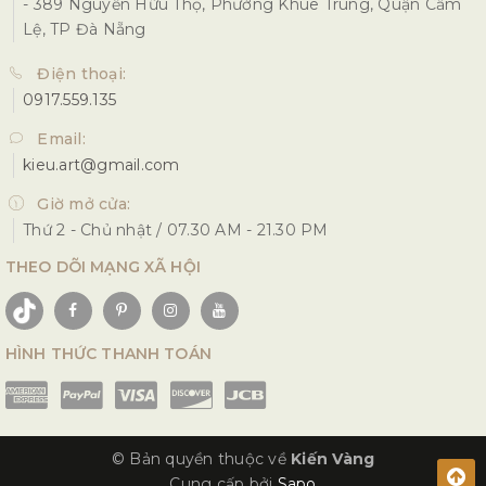
- 389 Nguyễn Hữu Thọ, Phường Khuê Trung, Quận Cẩm
Lệ, TP Đà Nẵng
Điện thoại:
0917.559.135
Email:
kieu.art@gmail.com
Giờ mở cửa:
Thứ 2 - Chủ nhật / 07.30 AM - 21.30 PM
THEO DÕI MẠNG XÃ HỘI
HÌNH THỨC THANH TOÁN
© Bản quyền thuộc về
Kiến Vàng
Cung cấp bởi
Sapo