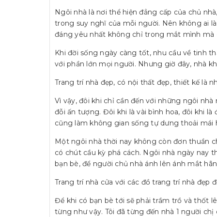
Ngôi nhà là nơi thể hiện đẳng cấp của chủ nhà, l
trong suy nghĩ của mỗi người. Nên không ai l
đáng yêu nhất không chỉ trong mắt mình mà 
Khi đời sống ngày càng tốt, nhu cầu về tinh th
với phần lớn mọi người. Nhưng giờ đây, nhà khô
Trang trí nhà đẹp, có nội thất đẹp, thiết kế là
Vì vậy, đôi khi chỉ cần đến với những ngôi nhà
đỗi ấn tượng. Đôi khi là vài bình hoa, đôi khi
cũng làm không gian sống tự dưng thoải mái h
Một ngôi nhà thời nay không còn đơn thuần ch
có chút cầu kỳ phá cách. Ngôi nhà ngày nay thư
bạn bè, để người chủ nhà ánh lên ánh mắt hãn
Trang trí nhà cửa với các đồ trang trí nhà đẹp
Để khi có bạn bè tới sẽ phải trầm trồ và thốt 
từng như vậy. Tôi đã từng đến nhà 1 người chị 