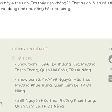
ồ này 4 triệu đó. Em thấy đẹp không?”. Thật sự đó là lần đầu ti
 1 vật dụng nhỏ như đồng hồ treo tường.
THÔNG TIN LIÊN HỆ
T
Địa chỉ:
- Showroom 1: 59-61 Lý Thường Kiệt, Phường
H
Thạch Thang, Quận Hải Châu, TP Đà Nẵng.
- Showroom 2: 497-499 Nguyễn Hữu Thọ,
Phường Khuê Trung, Quận Cẩm Lệ, TP Đà
Nẵng.
- 389 Nguyễn Hữu Thọ, Phường Khuê Trung,
ng
Quận Cẩm Lệ, TP Đà Nẵng