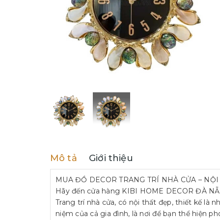
Mô tả
Giới thiệu
MUA ĐỒ DECOR TRANG TRÍ NHÀ CỬA – NỘI
Hãy đến cửa hàng KIBI HOME DECOR ĐÀ NẴNG: 
Trang trí nhà cửa, có nội thất đẹp, thiết kế là 
niệm của cả gia đình, là nơi để bạn thể hiện 