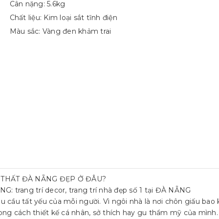
Cân nặng: 5.6kg
Chất liệu: Kim loại sắt tĩnh điện
Màu sắc: Vàng đen khảm trai
 THẤT ĐÀ NẴNG ĐẸP Ở ĐÂU?
trang trí decor, trang trí nhà đẹp số 1 tại ĐÀ NẴNG
nhu cầu tất yếu của mỗi người. Vì ngôi nhà là nơi chôn giấu bao 
phong cách thiết kế cá nhân, sở thích hay gu thẩm mỹ của mình.