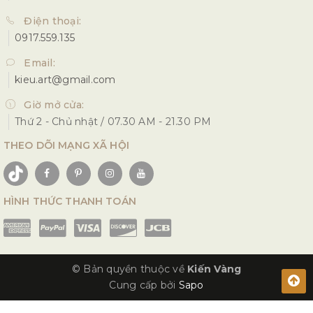
Điện thoại:
0917.559.135
Email:
kieu.art@gmail.com
Giờ mở cửa:
Thứ 2 - Chủ nhật / 07.30 AM - 21.30 PM
THEO DÕI MẠNG XÃ HỘI
HÌNH THỨC THANH TOÁN
© Bản quyền thuộc về
Kiến Vàng
Cung cấp bởi
Sapo