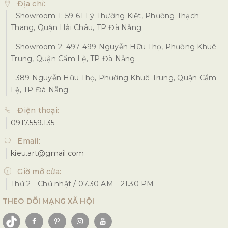
Địa chỉ:
- Showroom 1: 59-61 Lý Thường Kiệt, Phường Thạch
Thang, Quận Hải Châu, TP Đà Nẵng.
- Showroom 2: 497-499 Nguyễn Hữu Thọ, Phường Khuê
Trung, Quận Cẩm Lệ, TP Đà Nẵng.
- 389 Nguyễn Hữu Thọ, Phường Khuê Trung, Quận Cẩm
Lệ, TP Đà Nẵng
Điện thoại:
0917.559.135
Email:
kieu.art@gmail.com
Giờ mở cửa:
Thứ 2 - Chủ nhật / 07.30 AM - 21.30 PM
THEO DÕI MẠNG XÃ HỘI