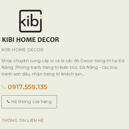
KIBI HOME DECOR
Shop chuyên cung cấp sỉ và lẻ các đồ Decor trang trí tại Đà
Nẵng. Phòng tranh trang trí kiến trúc Đà Nẵng - các loại
tranh sơn dầu, nhận trang trí khách sạn,...
0917.559.135
Hệ thống cửa hàng
THÔNG TIN LIÊN HỆ