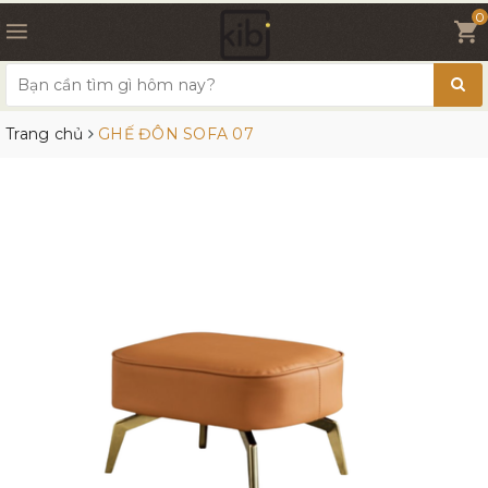
0
Trang chủ
GHẾ ĐÔN SOFA 07