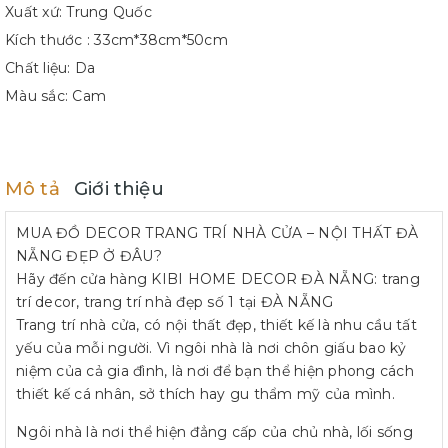
Xuất xứ: Trung Quốc
Kích thước : 33cm*38cm*50cm
Chất liệu: Da
Màu sắc: Cam
Mô tả
Giới thiệu
MUA ĐỒ DECOR TRANG TRÍ NHÀ CỬA – NỘI THẤT ĐÀ
NẴNG ĐẸP Ở ĐÂU?
Hãy đến cửa hàng KIBI HOME DECOR ĐÀ NẴNG: trang
trí decor, trang trí nhà đẹp số 1 tại ĐÀ NẴNG
Trang trí nhà cửa, có nội thất đẹp, thiết kế là nhu cầu tất
yếu của mỗi người. Vì ngôi nhà là nơi chôn giấu bao kỷ
niệm của cả gia đình, là nơi để bạn thể hiện phong cách
thiết kế cá nhân, sở thích hay gu thẩm mỹ của mình.
Ngôi nhà là nơi thể hiện đẳng cấp của chủ nhà, lối sống