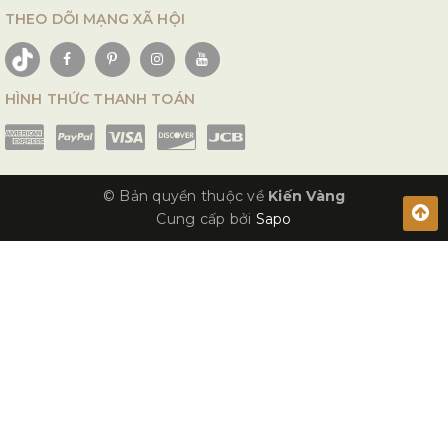
THEO DÕI MẠNG XÃ HỘI
HÌNH THỨC THANH TOÁN
© Bản quyền thuộc về
Kiến Vàng
Cung cấp bởi
Sapo