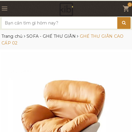
0
Trang chủ
SOFA - GHẾ THƯ GIÃN
GHẾ THƯ GIÃN CAO
CẤP 02