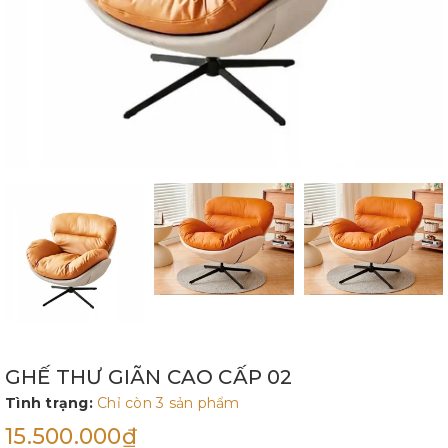
GHẾ THƯ GIÃN CAO CẤP 02
Tình trạng:
Chỉ còn 3 sản phẩm
15.500.000₫