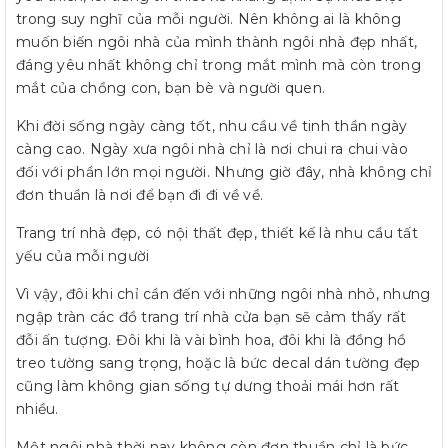
trong suy nghĩ của mỗi người. Nên không ai là không
muốn biến ngôi nhà của mình thành ngôi nhà đẹp nhất,
đáng yêu nhất không chỉ trong mắt mình mà còn trong
mắt của chồng con, bạn bè và người quen.
Khi đời sống ngày càng tốt, nhu cầu về tinh thần ngày
càng cao. Ngày xưa ngôi nhà chỉ là nơi chui ra chui vào
đối với phần lớn mọi người. Nhưng giờ đây, nhà không chỉ
đơn thuần là nơi để bạn đi đi về về.
Trang trí nhà đẹp, có nội thất đẹp, thiết kế là nhu cầu tất
yếu của mỗi người
Vì vậy, đôi khi chỉ cần đến với những ngôi nhà nhỏ, nhưng
ngập tràn các đồ trang trí nhà cửa bạn sẽ cảm thấy rất
đỗi ấn tượng. Đôi khi là vài bình hoa, đôi khi là đồng hồ
treo tường sang trọng, hoặc là bức decal dán tường đẹp
cũng làm không gian sống tự dưng thoải mái hơn rất
nhiều.
Một ngôi nhà thời nay không còn đơn thuần chỉ là bức