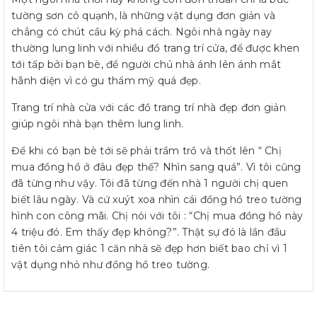
tường sơn cô quạnh, là những vật dụng đơn giản và
chẳng có chút cầu kỳ phá cách. Ngôi nhà ngày nay
thường lung linh với nhiều đồ trang trí cửa, để được khen
tới tấp bởi bạn bè, để người chủ nhà ánh lên ánh mắt
hãnh diện vì có gu thẩm mỹ quá đẹp.
Trang trí nhà cửa với các đồ trang trí nhà đẹp đơn giản
giúp ngôi nhà bạn thêm lung linh.
Để khi có bạn bè tới sẽ phải trầm trồ và thốt lên “ Chị
mua đồng hồ ở đâu đẹp thế? Nhìn sang quá”. Vì tôi cũng
đã từng như vậy. Tôi đã từng đến nhà 1 người chị quen
biết lâu ngày. Và cứ xuýt xoa nhìn cái đồng hồ treo tường
hình con công mãi. Chị nói với tôi : “Chị mua đồng hồ này
4 triệu đó. Em thấy đẹp không?”. Thật sự đó là lần đầu
tiên tôi cảm giác 1 căn nhà sẽ đẹp hơn biết bao chỉ vì 1
vật dụng nhỏ như đồng hồ treo tường.