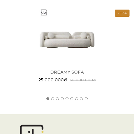
- 17%
DREAMY SOFA
25.000.000₫
30.000.000₫