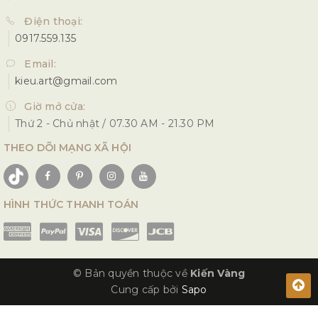
Điện thoại:
0917.559.135
Email:
kieu.art@gmail.com
Giờ mở cửa:
Thứ 2 - Chủ nhật / 07.30 AM - 21.30 PM
THEO DÕI MẠNG XÃ HỘI
HÌNH THỨC THANH TOÁN
© Bản quyền thuộc về
Kiến Vàng
Cung cấp bởi
Sapo