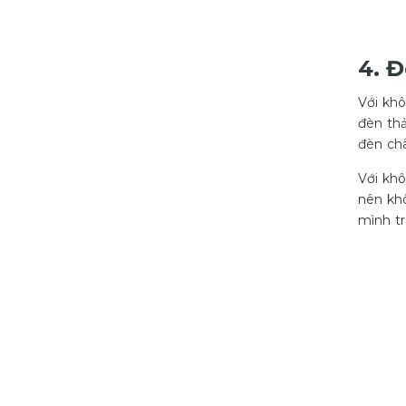
4. 
Với khô
đèn thả
đèn châ
Với khô
nên khô
mình t