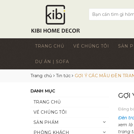
TRANG CHỦ
VỀ CHÚNG TÔI
SẢN 
DỰ ÁN | SOFA
Trang chủ
Tin tức
GỢI Ý CÁC MẪU ĐÈN TRA
DANH MỤC
GỢI
TRANG CHỦ
Đăng b
VỀ CHÚNG TÔI
Đèn tr
SẢN PHẨM
xem là 
trang t
PHÒNG KHÁCH