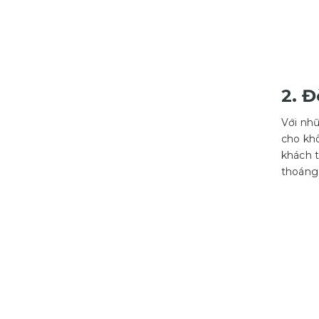
2. 
Với nhữ
cho kh
khách t
thoáng