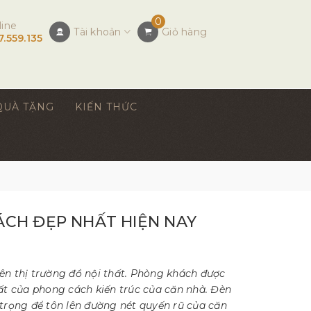
0
line
Tài khoản
Giỏ hàng
7.559.135
QUÀ TẶNG
KIẾN THỨC
ÁCH ĐẸP NHẤT HIỆN NAY
ên thị trường đồ nội thất. Phòng khách được
ất của phong cách kiến trúc của căn nhà. Đèn
 trọng để tôn lên đường nét quyến rũ của căn