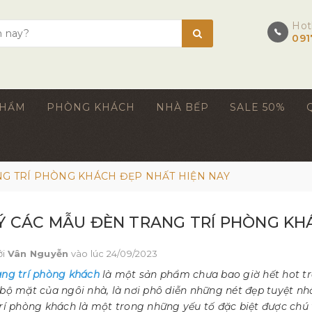
Hot
091
PHẨM
PHÒNG KHÁCH
NHÀ BẾP
SALE 50%
NG TRÍ PHÒNG KHÁCH ĐẸP NHẤT HIỆN NAY
 Ý CÁC MẪU ĐÈN TRANG TRÍ PHÒNG KH
ởi
Vân Nguyễn
vào lúc 24/09/2023
ang trí phòng khách
là một sản phẩm chưa bao giờ hết hot tr
bộ mặt của ngôi nhà, là nơi phô diễn những nét đẹp tuyệt nh
rí phòng khách là một trong những yếu tố đặc biệt được chú