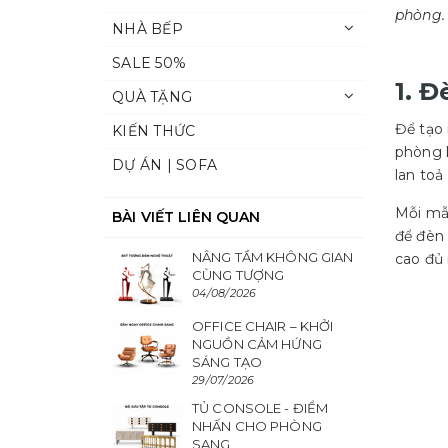
phòng.
NHÀ BẾP
SALE 50%
1. 
QUÀ TẶNG
Để tạo 
KIẾN THỨC
phòng k
DỰ ÁN | SOFA
lan to
Mỗi mẫ
BÀI VIẾT LIÊN QUAN
để đèn 
NÂNG TẦM KHÔNG GIAN
cao đủ 
CÙNG TƯỢNG
04/08/2026
OFFICE CHAIR – KHỞI
NGUỒN CẢM HỨNG
SÁNG TẠO
29/07/2026
TỦ CONSOLE - ĐIỂM
NHẤN CHO PHÒNG
SANG