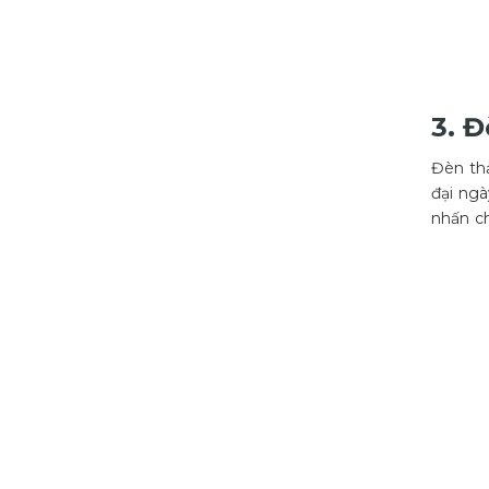
3. 
Đèn thả
đại ngà
nhấn ch