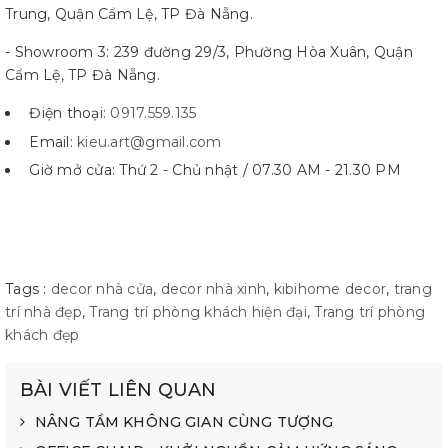
Trung, Quận Cẩm Lệ, TP Đà Nẵng.
- Showroom 3: 239 đường 29/3, Phường Hòa Xuân, Quận
Cẩm Lệ, TP Đà Nẵng.
Điện thoại:
0917.559.135
Email:
kieu.art@gmail.com
Giờ mở cửa: Thứ 2 - Chủ nhật / 07.30 AM - 21.30 PM
Tags :
decor nhà cửa
,
decor nhà xinh
,
kibihome decor
,
trang
trí nhà đẹp
,
Trang trí phòng khách hiện đại
,
Trang trí phòng
khách đẹp
BÀI VIẾT LIÊN QUAN
NÂNG TẦM KHÔNG GIAN CÙNG TƯỢNG