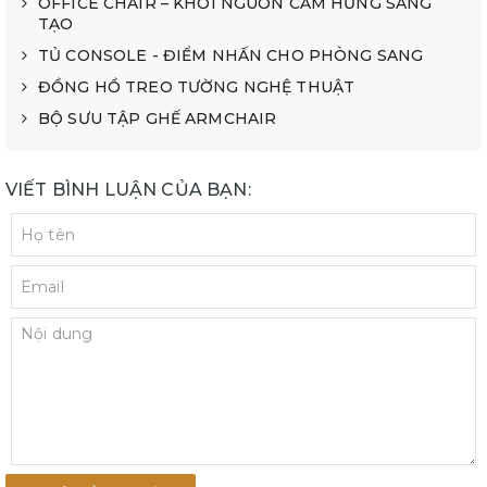
OFFICE CHAIR – KHỞI NGUỒN CẢM HỨNG SÁNG
TẠO
TỦ CONSOLE - ĐIỂM NHẤN CHO PHÒNG SANG
ĐỒNG HỒ TREO TƯỜNG NGHỆ THUẬT
BỘ SƯU TẬP GHẾ ARMCHAIR
VIẾT BÌNH LUẬN CỦA BẠN: