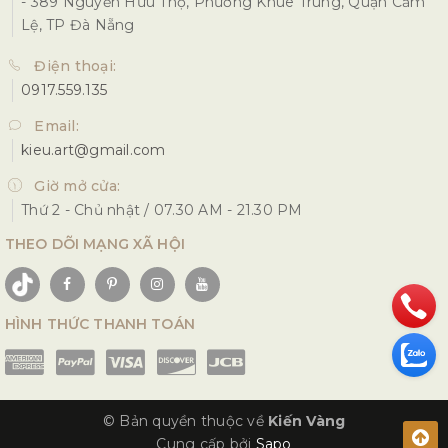
- 389 Nguyễn Hữu Thọ, Phường Khuê Trung, Quận Cẩm
Lệ, TP Đà Nẵng
Điện thoại:
0917.559.135
Email:
kieu.art@gmail.com
Giờ mở cửa:
Thứ 2 - Chủ nhật / 07.30 AM - 21.30 PM
THEO DÕI MẠNG XÃ HỘI
HÌNH THỨC THANH TOÁN
© Bản quyền thuộc về
Kiến Vàng
Cung cấp bởi
Sapo