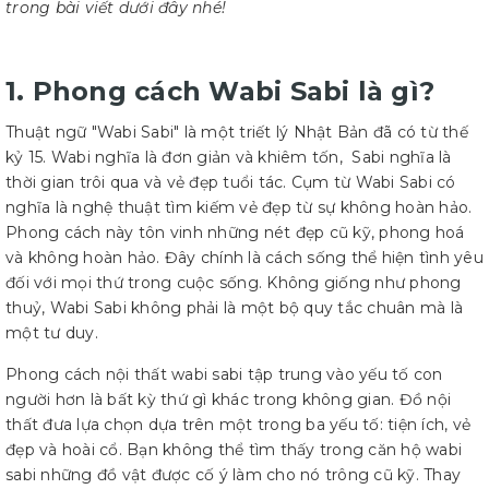
trong bài viết dưới đây nhé!
1. Phong cách Wabi Sabi là gì?
Thuật ngữ "Wabi Sabi" là một triết lý Nhật Bản đã có từ thế
kỷ 15. Wabi nghĩa là đơn giản và khiêm tốn, Sabi nghĩa là
thời gian trôi qua và vẻ đẹp tuổi tác. Cụm từ Wabi Sabi có
nghĩa là nghệ thuật tìm kiếm vẻ đẹp từ sự không hoàn hảo.
Phong cách này tôn vinh những nét đẹp cũ kỹ, phong hoá
và không hoàn hảo. Đây chính là cách sống thể hiện tình yêu
đối với mọi thứ trong cuộc sống. Không giống như phong
thuỷ, Wabi Sabi không phải là một bộ quy tắc chuân mà là
một tư duy.
Phong cách nội thất wabi sabi tập trung vào yếu tố con
người hơn là bất kỳ thứ gì khác trong không gian. Đồ nội
thất đưa lựa chọn dựa trên một trong ba yếu tố: tiện ích, vẻ
đẹp và hoài cổ. Bạn không thể tìm thấy trong căn hộ wabi
sabi những đồ vật được cố ý làm cho nó trông cũ kỹ. Thay