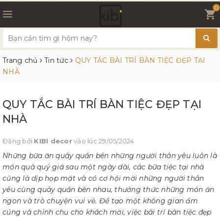
0
Trang chủ
Tin tức
QUY TẮC BÀI TRÍ BÀN TIỆC ĐẸP TẠI
NHÀ
QUY TẮC BÀI TRÍ BÀN TIỆC ĐẸP TẠI
NHÀ
Đăng bởi
KIBI decor
vào lúc 29/05/2024
Những bữa ăn quây quần bên những người thân yêu luôn là
món quà quý giá sau một ngày dài, các bữa tiệc tại nhà
cũng là dịp họp mặt và có cơ hội mời những người thân
yêu cùng quây quần bên nhau, thưởng thức những món ăn
ngon và trò chuyện vui vẻ. Để tạo một không gian ấm
cúng và chỉnh chu cho khách mời, việc bài trí bàn tiệc đẹp