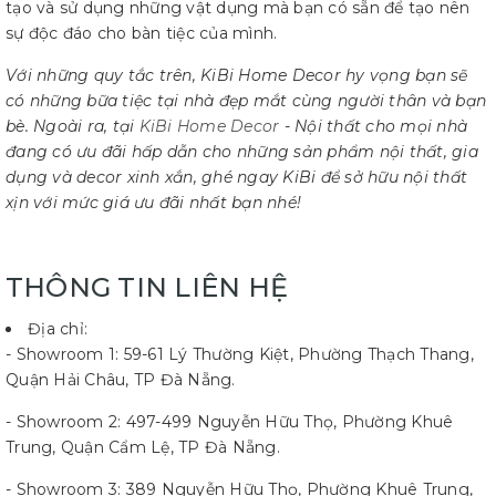
tạo và sử dụng những vật dụng mà bạn có sẵn để tạo nên
sự độc đáo cho bàn tiệc của mình.
Với những quy tắc trên, KiBi Home Decor hy vọng bạn sẽ
có những bữa tiệc tại nhà đẹp mắt cùng người thân và bạn
bè. Ngoài ra, tại
KiBi Home Decor
- Nội thất cho mọi nhà
đang có ưu đãi hấp dẫn cho những sản phẩm nội thất, gia
dụng và decor xinh xắn, ghé ngay KiBi để sở hữu nội thất
xịn với mức giá ưu đãi nhất bạn nhé!
THÔNG TIN LIÊN HỆ
Địa chỉ:
- Showroom 1: 59-61 Lý Thường Kiệt, Phường Thạch Thang,
Quận Hải Châu, TP Đà Nẵng.
- Showroom 2: 497-499 Nguyễn Hữu Thọ, Phường Khuê
Trung, Quận Cẩm Lệ, TP Đà Nẵng.
- Showroom 3: 389 Nguyễn Hữu Thọ, Phường Khuê Trung,