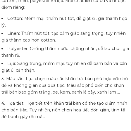
cotton, linen, polyester và lụa. Mỗi chất liệu có ưu và nhược
điểm riêng:
Cotton: Mềm mại, thấm hút tốt, dễ giặt ủi, giá thành hợp
lý.
Linen: Thấm hút tốt, tạo cảm giác sang trọng, tuy nhiên
giá thành cao hơn cotton.
Polyester: Chống thấm nước, chống nhăn, dễ lau chùi, giá
thành rẻ.
Lụa: Sang trọng, mềm mại, tuy nhiên dễ bám bẩn và cần
giặt ủi cẩn thận.
3. Màu sắc: Lựa chọn màu sắc khăn trải bàn phù hợp với chủ
đề và không gian của bữa tiệc. Màu sắc phổ biến cho khăn
trải bàn bao gồm trắng, be, kem, xanh lá cây, xanh lam,...
4. Họa tiết: Họa tiết trên khăn trải bàn có thể tạo điểm nhấn
cho bàn tiệc. Tuy nhiên, nên chọn họa tiết đơn giản, tinh tế
để tránh gây rối mắt.