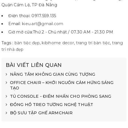
Quận Cẩm Lệ, TP Đà Nẵng
Điện thoại: 0917.559.135
Email:
kieu.art@gmail.com
Giờ mở cửa:Thứ 2 - Chủ nhật / 07.30 AM - 21.30 PM
Tags :
bàn tiệc đẹp
,
kibihome decor
,
trang trí bàn tiệc
,
trang
trí nhà đẹp
BÀI VIẾT LIÊN QUAN
NÂNG TẦM KHÔNG GIAN CÙNG TƯỢNG
OFFICE CHAIR – KHỞI NGUỒN CẢM HỨNG SÁNG
TẠO
TỦ CONSOLE - ĐIỂM NHẤN CHO PHÒNG SANG
ĐỒNG HỒ TREO TƯỜNG NGHỆ THUẬT
BỘ SƯU TẬP GHẾ ARMCHAIR