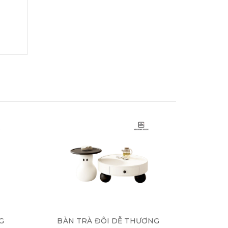
G
BÀN TRÀ ĐÔI DỄ THƯƠNG
BÀN