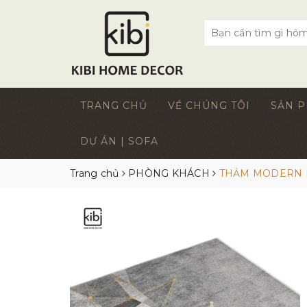
TRANG CHỦ
VỀ CHÚNG TÔI
SẢN 
DỰ ÁN | SOFA
Trang chủ
PHÒNG KHÁCH
THẢM MODERN 