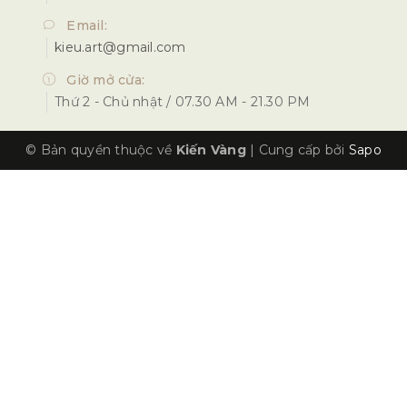
Email:
kieu.art@gmail.com
Giờ mở cửa:
Thứ 2 - Chủ nhật / 07.30 AM - 21.30 PM
© Bản quyền thuộc về
Kiến Vàng
|
Cung cấp bởi
Sapo