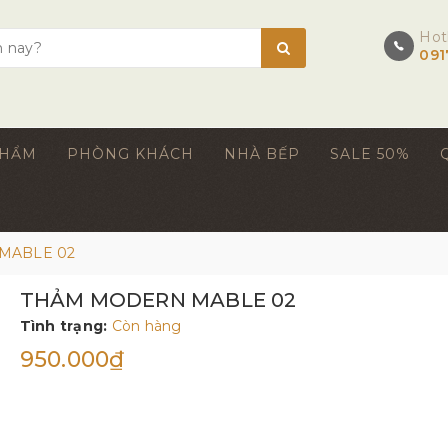
Hot
091
PHẨM
PHÒNG KHÁCH
NHÀ BẾP
SALE 50%
MABLE 02
THẢM MODERN MABLE 02
Tình trạng:
Còn hàng
950.000₫