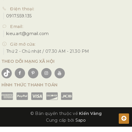
Điện thoại:
0917.559.135
Email:
kieu.art@gmail.com
Giờ mở cửa:
Thứ 2 - Chủ nhật / 07.30 AM - 21.30 PM
THEO DÕI MẠNG XÃ HỘI
HÌNH THỨC THANH TOÁN
© Bản quyền thuộc về
Kiến Vàng
Cung cấp bởi
Sapo