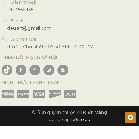
Điện thoại:
0917.559.135
Email:
kieu.art@gmail.com
Giờ mở cửa:
Thứ 2 - Chủ nhật / 07.30 AM - 21.30 PM
THEO DÕI MẠNG XÃ HỘI
HÌNH THỨC THANH TOÁN
© Bản quyền thuộc về
Kiến Vàng
Cung cấp bởi
Sapo