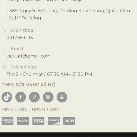
- 389 Nguyễn Hữu Thọ, Phường Khuê Trung, Quận Cẩm
Lệ, TP Đà Nẵng
Điện thoại:
0917.559.135
Email:
kieu.art@gmail.com
Giờ mở cửa:
Thứ 2 - Chủ nhật / 07.30 AM - 21.30 PM
THEO DÕI MẠNG XÃ HỘI
HÌNH THỨC THANH TOÁN