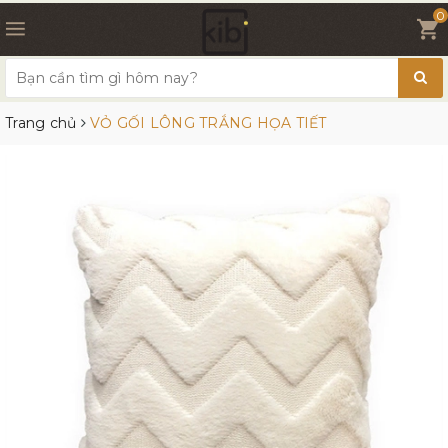
0
Trang chủ
VỎ GỐI LÔNG TRẮNG HỌA TIẾT