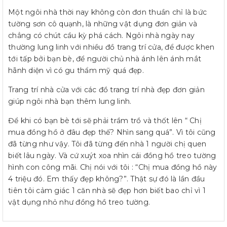
Một ngôi nhà thời nay không còn đơn thuần chỉ là bức
tường sơn cô quạnh, là những vật dụng đơn giản và
chẳng có chút cầu kỳ phá cách. Ngôi nhà ngày nay
thường lung linh với nhiều đồ trang trí cửa, để được khen
tới tấp bởi bạn bè, để người chủ nhà ánh lên ánh mắt
hãnh diện vì có gu thẩm mỹ quá đẹp.
Trang trí nhà cửa với các đồ trang trí nhà đẹp đơn giản
giúp ngôi nhà bạn thêm lung linh.
Để khi có bạn bè tới sẽ phải trầm trồ và thốt lên “ Chị
mua đồng hồ ở đâu đẹp thế? Nhìn sang quá”. Vì tôi cũng
đã từng như vậy. Tôi đã từng đến nhà 1 người chị quen
biết lâu ngày. Và cứ xuýt xoa nhìn cái đồng hồ treo tường
hình con công mãi. Chị nói với tôi : “Chị mua đồng hồ này
4 triệu đó. Em thấy đẹp không?”. Thật sự đó là lần đầu
tiên tôi cảm giác 1 căn nhà sẽ đẹp hơn biết bao chỉ vì 1
vật dụng nhỏ như đồng hồ treo tường.