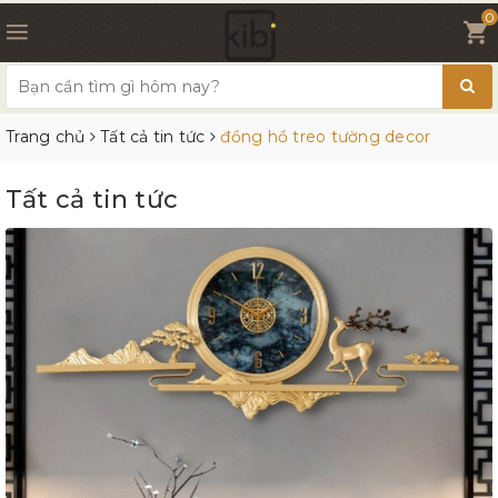
0
Trang chủ
Tất cả tin tức
đồng hồ treo tường decor
Tất cả tin tức