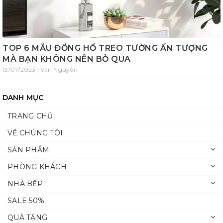
TOP 6 MẪU ĐỒNG HỒ TREO TƯỜNG ẤN TƯỢNG
MÀ BẠN KHÔNG NÊN BỎ QUA
13/07/2023 | Vân Nguyễn
DANH MỤC
TRANG CHỦ
VỀ CHÚNG TÔI
SẢN PHẨM
PHÒNG KHÁCH
NHÀ BẾP
SALE 50%
QUÀ TẶNG