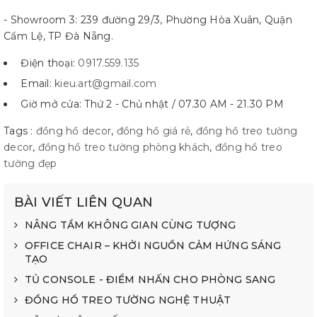
- Showroom 3: 239 đường 29/3, Phường Hòa Xuân, Quận
Cẩm Lệ, TP Đà Nẵng.
Điện thoại:
0917.559.135
Email:
kieu.art@gmail.com
Giờ mở cửa: Thứ 2 - Chủ nhật / 07.30 AM - 21.30 PM
Tags :
đồng hồ decor
,
đồng hồ giá rẻ
,
đồng hồ treo tường
decor
,
đồng hồ treo tường phòng khách
,
đồng hồ treo
tường đẹp
BÀI VIẾT LIÊN QUAN
NÂNG TẦM KHÔNG GIAN CÙNG TƯỢNG
OFFICE CHAIR – KHỞI NGUỒN CẢM HỨNG SÁNG
TẠO
TỦ CONSOLE - ĐIỂM NHẤN CHO PHÒNG SANG
ĐỒNG HỒ TREO TƯỜNG NGHỆ THUẬT