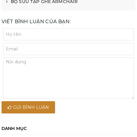
BỘ SƯU TẬP GHẾ ARMCHAIR
VIẾT BÌNH LUẬN CỦA BẠN:
GỬI BÌNH LUẬN
DANH MỤC