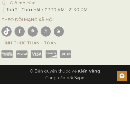
Giờ mở cửa:
Thứ 2 - Chủ nhật / 07.30 AM - 21.30 PM
THEO DÕI MẠNG XÃ HỘI
HÌNH THỨC THANH TOÁN
© Bản quyền thuộc về
Kiến Vàng
Cung cấp bởi
Sapo