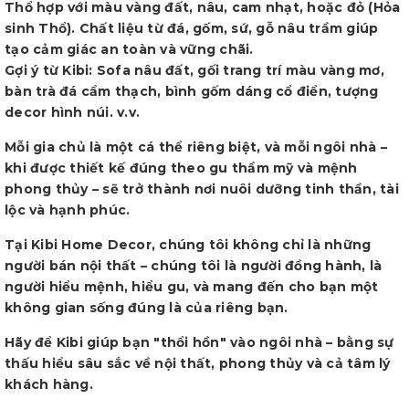
Thổ hợp với màu vàng đất, nâu, cam nhạt, hoặc đỏ (Hỏa
sinh Thổ). Chất liệu từ đá, gốm, sứ, gỗ nâu trầm giúp
tạo cảm giác an toàn và vững chãi.
Gợi ý từ Kibi: Sofa nâu đất, gối trang trí màu vàng mơ,
bàn trà đá cẩm thạch, bình gốm dáng cổ điển, tượng
decor hình núi. v.v.
Mỗi gia chủ là một cá thể riêng biệt, và mỗi ngôi nhà –
khi được thiết kế đúng theo gu thẩm mỹ và mệnh
phong thủy – sẽ trở thành nơi nuôi dưỡng tinh thần, tài
lộc và hạnh phúc.
Tại Kibi Home Decor, chúng tôi không chỉ là những
người bán nội thất – chúng tôi là người đồng hành, là
người hiểu mệnh, hiểu gu, và mang đến cho bạn một
không gian sống đúng là của riêng bạn.
Hãy để Kibi giúp bạn "thổi hồn" vào ngôi nhà – bằng sự
thấu hiểu sâu sắc về nội thất, phong thủy và cả tâm lý
khách hàng.