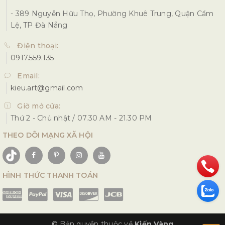
- 389 Nguyễn Hữu Thọ, Phường Khuê Trung, Quận Cẩm
Lệ, TP Đà Nẵng
Điện thoại:
0917.559.135
Email:
kieu.art@gmail.com
Giờ mở cửa:
Thứ 2 - Chủ nhật / 07.30 AM - 21.30 PM
THEO DÕI MẠNG XÃ HỘI
HÌNH THỨC THANH TOÁN
© Bản quyền thuộc về
Kiến Vàng