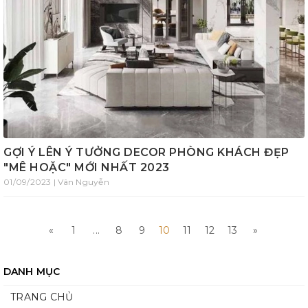
GỢI Ý LÊN Ý TƯỞNG DECOR PHÒNG KHÁCH ĐẸP
"MÊ HOẶC" MỚI NHẤT 2023
01/09/2023 | Vân Nguyễn
«
1
...
8
9
10
11
12
13
»
DANH MỤC
TRANG CHỦ